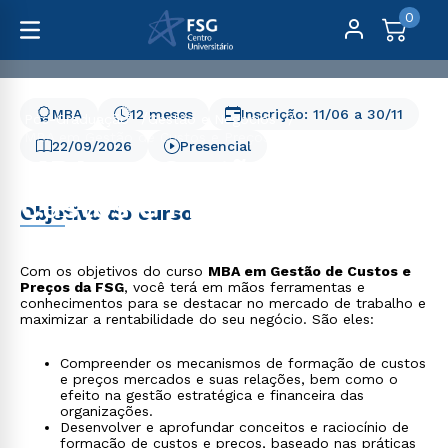
0
MBA
12 meses
Inscrição:
11/06
a
30/11
Pós-Graduação
Gestão e Negócios
MBA em Gestão de Custos e Preços
22/09/2026
Presencial
MBA em Gestão de
Custos e Preços
Objetivo do curso
Com os objetivos do curso
MBA em Gestão de Custos e
Preços da FSG
, você terá em mãos ferramentas e
conhecimentos para se destacar no mercado de trabalho e
maximizar a rentabilidade do seu negócio. São eles:
Compreender os mecanismos de formação de custos
e preços mercados e suas relações, bem como o
efeito na gestão estratégica e financeira das
organizações.
Desenvolver e aprofundar conceitos e raciocínio de
formação de custos e preços, baseado nas práticas