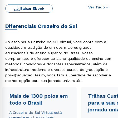
Ver Tudo +
Baixar Ebook
Diferenciais Cruzeiro do Sul
Ao escolher a Cruzeiro do Sul Virtual, você conta com a
qualidade e tradição de um dos maiores grupos
educacionais de ensino superior do Brasil. Nosso
compromisso é oferecer ao aluno qualidade de ensino com
Rápido e fácil
WhatsApp
métodos inovadores e docentes especializados, além de
infraestrutura moderna e diversos cursos de graduação e
ou
pós-graduação. Assim, você tem a liberdade de escolher a
melhor opção para sua jornada universitária.
Mais de 1300 polos em
Trilhas Cus
todo o Brasil
para a sua
jornada uni
A Cruzeiro do Sul Virtual está
Estou de acordo com a
Política de Privacidade.
e
presente em todo o país,
autorizo que meus dados sejam utilizados para o