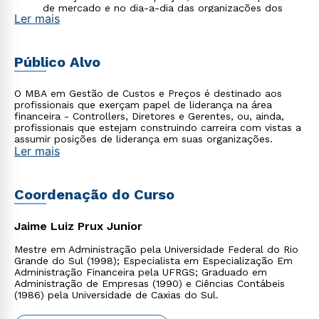
de mercado e no dia-a-dia das organizações dos
Ler mais
próprios alunos, embora também avaliando a
dinâmica em outros tipos de organizações.
Qualificar colaboradores das empresas e
empreendedores, propiciando efetiva melhoria em
Público Alvo
sua gestão de custos e preços.
Oportunizar as empresas a implementação de projeto
prático, fruto do desenvolvimento no curso, sob
O MBA em Gestão de Custos e Preços é destinado aos
supervisão de um professor orientador.
profissionais que exerçam papel de liderança na área
Contribuir para o desenvolvimento regional através da
financeira - Controllers, Diretores e Gerentes, ou, ainda,
aplicação nas empresas de modernas técnicas de
profissionais que estejam construindo carreira com vistas a
gestão de custos e preços.
assumir posições de liderança em suas organizações.
Ler mais
Coordenação do Curso
Jaime Luiz Prux Junior
Mestre em Administração pela Universidade Federal do Rio
Grande do Sul (1998); Especialista em Especialização Em
Administração Financeira pela UFRGS; Graduado em
Administração de Empresas (1990) e Ciências Contábeis
(1986) pela Universidade de Caxias do Sul.