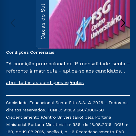
Caxias do Sul
Condições Comerciais:
*A condição promocional de 1ª mensalidade isenta –
referente à matrícula – aplica-se aos candidatos
aprovados em todas as formas de ingresso, exceto
abrir todas as condições vigentes
na prova on-line ou agendada, que ofertam bolsas
de até 50% de desconto, ambos ingressantes no 1º
semestre de 2023, que ainda não tenham efetivado
Sociedade Educacional Santa Rita S.A. © 2026 - Todos os
e/ou não tenham cancelado ou trancado sua
direitos reservados. | CNPJ: 91.109.660/0001-60
matrícula em uma das Instituições da Cruzeiro do
Credenciamento (Centro Universitário) pela Portaria
Sul Educacional, no período de 1 ano. Tais condições
Ministerial Portaria Ministerial nº 936, de 18.08.2016, DOU nº
não se aplicam aos cursos de Medicina, e também
160, de 19.08.2016, seção 1, p. 16 Recredenciamento EAD