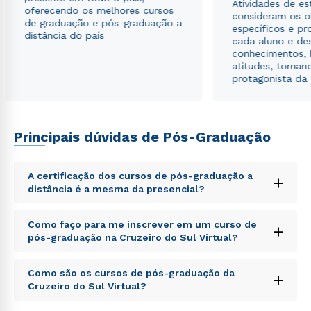
Atividades de e
oferecendo os melhores cursos
envio de conteúdos da Cruzeiro do Sul.
consideram os o
de graduação e pós-graduação a
específicos e pro
distância do país
cada aluno e de
conhecimentos, 
atitudes, tornan
protagonista da
Principais dúvidas de Pós-Graduação
A certificação dos cursos de pós-graduação a
+
distância é a mesma da presencial?
Sed ut perspiciatis unde omnis iste natus error sit
Como faço para me inscrever em um curso de
+
voluptatem accusantium doloremque laudantium,
pós-graduação na Cruzeiro do Sul Virtual?
totam rem aperiam, eaque ipsa quae ab illo inventore
veritatis et quasi architecto beatae vitae dicta sunt
Sed ut perspiciatis unde omnis iste natus error sit
explicabo. Nemo enim ipsam voluptatem quia
Como são os cursos de pós-graduação da
+
voluptatem accusantium doloremque laudantium,
voluptas sit aspernatur aut odit aut fugit, sed quia
Cruzeiro do Sul Virtual?
totam rem aperiam, eaque ipsa quae ab illo inventore
consequuntur magni dolores eos qui ratione
veritatis et quasi architecto beatae vitae dicta sunt