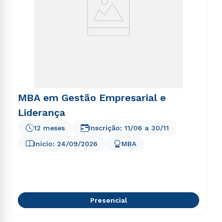
Estou de acordo com a
Política de Privacidade.
e
autorizo que meus dados sejam utilizados para o
envio de conteúdos da Cruzeiro do Sul.
MBA em Gestão Empresarial e
Liderança
12 meses
Inscrição:
11/06
a
30/11
Início:
24/09/2026
MBA
Presencial