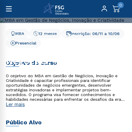
0
MBA
12 meses
Inscrição:
06/11
a
10/06
Pós-Graduação
Gestão e Negócios
MBA em Gestão de Negócios, Inovação e Criatividade
Presencial
MBA em Gestão de
Negócios, Inovação e
Objetivo do curso
Criatividade
O objetivo do MBA em Gestão de Negócios, Inovação e
Criatividade é capacitar profissionais para identificar
oportunidades de negócios emergentes, desenvolver
estratégias inovadoras e implementar projetos bem-
sucedidos. O programa visa fornecer conhecimentos e
habilidades necessárias para enfrentar os desafios da era
Ler mais
da inovação e da transformação digital, capacitando os
alunos a liderar e gerenciar mudanças nas organizações. O
MBA busca promover o empreendedorismo, a criatividade e
a capacidade de adaptação às demandas do mercado em
Público Alvo
constante evolução.