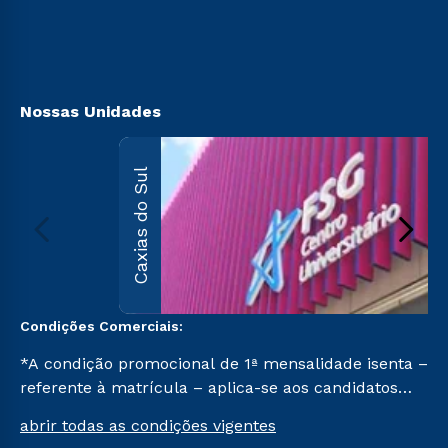
Sou Ex-aluno
Transferência
Canais de Atendimento
Vestibular Mérito
Acessibilidade
Vestibular Solidário
Biblioteca
Segunda Graduação
Nossas Unidades
Caxias do Sul
Condições Comerciais:
*A condição promocional de 1ª mensalidade isenta –
referente à matrícula – aplica-se aos candidatos
aprovados em todas as formas de ingresso, exceto
abrir todas as condições vigentes
na prova on-line ou agendada, que ofertam bolsas