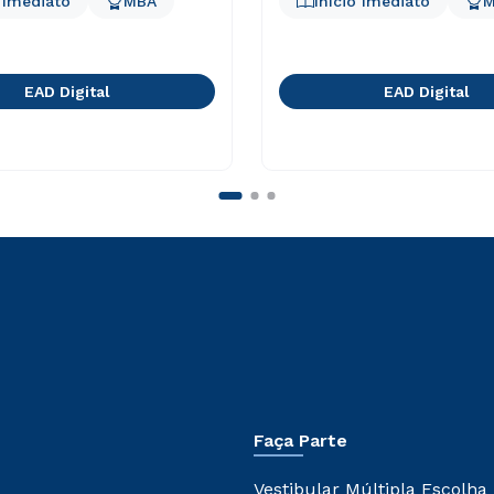
o Imediato
MBA
Início Imediato
M
EAD Digital
EAD Digital
Faça Parte
Vestibular Múltipla Escolha