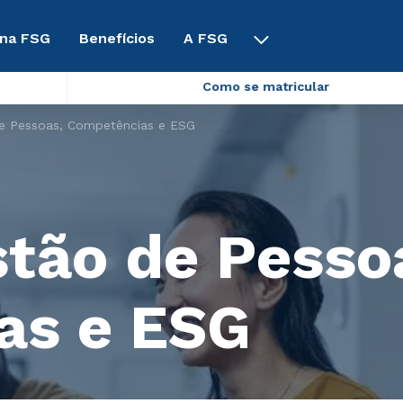
 na FSG
Benefícios
A FSG
Como se matricular
 Pessoas, Competências e ESG
tão de Pesso
as e ESG