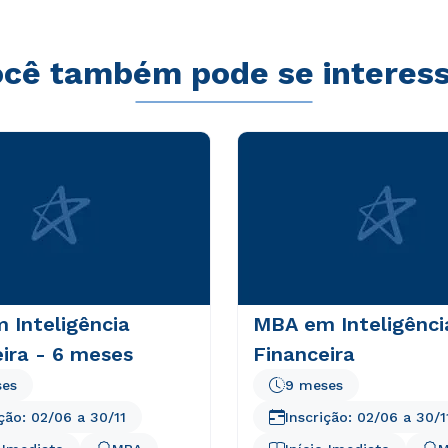
cê também pode se interes
 Inteligência
MBA em Inteligênci
ira - 6 meses
Financeira
ses
9 meses
ição:
02/06
a
30/11
Inscrição:
02/06
a
30/1