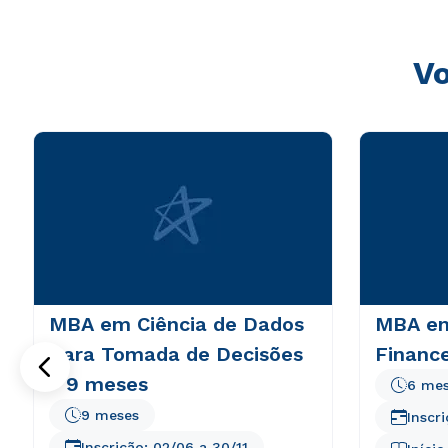
Vo
MBA em Ciência de Dados
MBA em
Para Tomada de Decisões
Finance
- 9 meses
6 me
9 meses
Inscr
Inscrição:
02/06
a
30/11