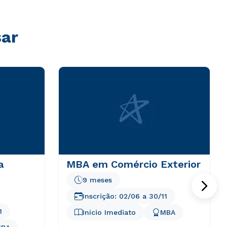
sar
a
MBA em Comércio Exterior
9 meses
Inscrição:
02/06
a
30/11
1
Início Imediato
MBA