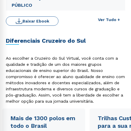
PÚBLICO
Ver Tudo +
Baixar Ebook
Rápido e fácil
WhatsApp
Diferenciais Cruzeiro do Sul
ou
Ao escolher a Cruzeiro do Sul Virtual, você conta com a
qualidade e tradição de um dos maiores grupos
educacionais de ensino superior do Brasil. Nosso
compromisso é oferecer ao aluno qualidade de ensino com
métodos inovadores e docentes especializados, além de
infraestrutura moderna e diversos cursos de graduação e
Estou de acordo com a
Política de Privacidade.
e
pós-graduação. Assim, você tem a liberdade de escolher a
autorizo que meus dados sejam utilizados para o
melhor opção para sua jornada universitária.
envio de conteúdos da Cruzeiro do Sul.
Mais de 1300 polos em
Trilhas Cus
todo o Brasil
para a sua