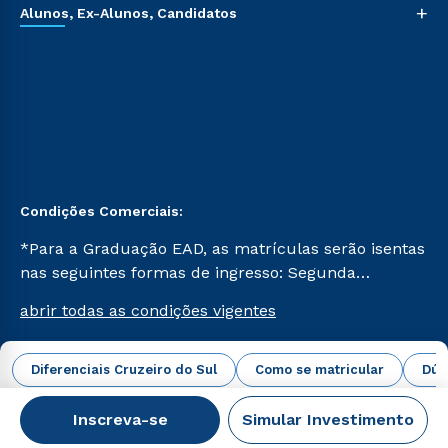
+
Alunos, Ex-Alunos, Candidatos
Condições Comerciais:
*Para a Graduação EAD, as matrículas serão isentas
nas seguintes formas de ingresso: Segunda
Graduação, Segunda Graduação 2.0 e Transferência.
abrir todas as condições vigentes
Já para as demais, a taxa de matrícula será de R$
49. *Para a Pós-graduação EAD, as ofertas
mencionadas são referentes aos cursos: Ensino
Diferenciais Cruzeiro do Sul
Como se matricular
Dúv
Campus Virtual Cruzeiro do Sul Educacional © 2026 -
Religioso, Geografia para a Docência e Metodologia
Todos os direitos reservados.
do Ensino de História: Questões Atuais.
Inscreva-se
Simular Investimento
CNPJ: 62.984.091/0001-02