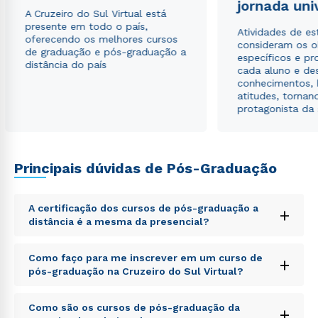
jornada uni
A Cruzeiro do Sul Virtual está
presente em todo o país,
Atividades de e
oferecendo os melhores cursos
consideram os o
de graduação e pós-graduação a
específicos e pro
distância do país
cada aluno e de
conhecimentos, 
atitudes, tornan
protagonista da
Principais dúvidas de Pós-Graduação
A certificação dos cursos de pós-graduação a
+
distância é a mesma da presencial?
Sed ut perspiciatis unde omnis iste natus error sit
Como faço para me inscrever em um curso de
+
voluptatem accusantium doloremque laudantium,
pós-graduação na Cruzeiro do Sul Virtual?
totam rem aperiam, eaque ipsa quae ab illo inventore
veritatis et quasi architecto beatae vitae dicta sunt
Sed ut perspiciatis unde omnis iste natus error sit
explicabo. Nemo enim ipsam voluptatem quia
Como são os cursos de pós-graduação da
+
voluptatem accusantium doloremque laudantium,