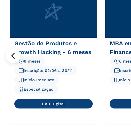
Gestão de Produtos e
MBA em
Growth Hacking - 6 meses
Finance
6 meses
6 me
Inscrição:
02/06
a
30/11
Inscr
Início Imediato
Iníci
Especialização
EAD Digital