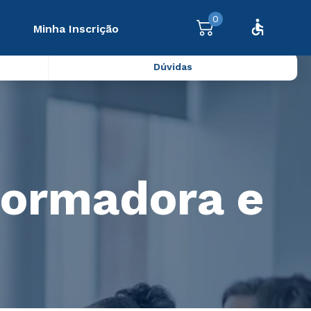
0
Minha Inscrição
Dúvidas
formadora e