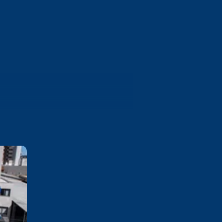
Bento Gonçalves
Rua 13 de Maio, 1130 Cidade
Alta - Bento Gonçalves/RS CEP
95702-002
Saiba mais