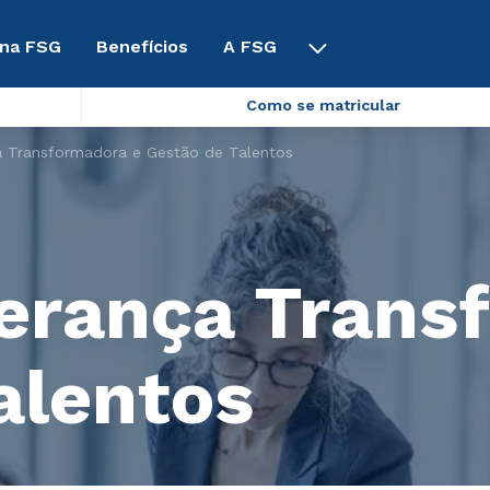
 na FSG
Benefícios
A FSG
Como se matricular
 Transformadora e Gestão de Talentos
erança Trans
alentos