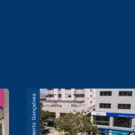
Bento Gonçalves
Caxias do Sul
Rua Marechal Floriano, 1229 -
Pio X
Saiba mais