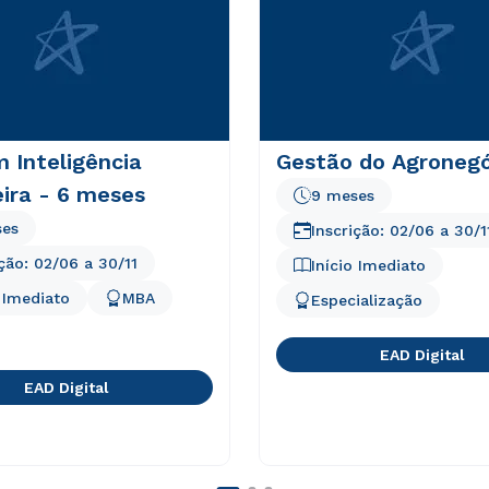
 Inteligência
Gestão do Agronegó
ira - 6 meses
9 meses
ses
Inscrição:
02/06
a
30/1
ição:
02/06
a
30/11
Início Imediato
o Imediato
MBA
Especialização
EAD Digital
EAD Digital