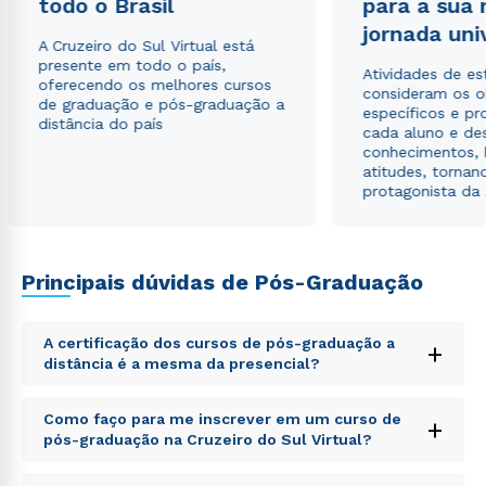
todo o Brasil
para a sua
Estou de acordo com a
Política de Privacidade.
e
jornada uni
autorizo que meus dados sejam utilizados para o
A Cruzeiro do Sul Virtual está
envio de conteúdos da Cruzeiro do Sul.
presente em todo o país,
Atividades de e
oferecendo os melhores cursos
consideram os o
de graduação e pós-graduação a
específicos e pro
distância do país
cada aluno e de
conhecimentos, 
atitudes, tornan
protagonista da
Principais dúvidas de Pós-Graduação
A certificação dos cursos de pós-graduação a
+
distância é a mesma da presencial?
Sed ut perspiciatis unde omnis iste natus error sit
Como faço para me inscrever em um curso de
+
voluptatem accusantium doloremque laudantium,
pós-graduação na Cruzeiro do Sul Virtual?
totam rem aperiam, eaque ipsa quae ab illo inventore
veritatis et quasi architecto beatae vitae dicta sunt