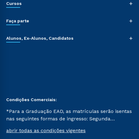
+
Cursos
+
Faça parte
+
Alunos, Ex-Alunos, Candidatos
Condições Comerciais:
*Para a Graduação EAD, as matrículas serão isentas
nas seguintes formas de ingresso: Segunda
Graduação, Segunda Graduação 2.0 e Transferência.
abrir todas as condições vigentes
Já para as demais, a taxa de matrícula será de R$