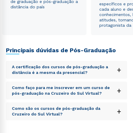
de graduação e pós-graduação a
Estou de acordo com a
Política de Privacidade.
e
específicos e pro
distância do país
autorizo que meus dados sejam utilizados para o
cada aluno e de
envio de conteúdos da Cruzeiro do Sul.
conhecimentos, 
atitudes, tornan
protagonista da
Principais dúvidas de Pós-Graduação
A certificação dos cursos de pós-graduação a
+
distância é a mesma da presencial?
Sed ut perspiciatis unde omnis iste natus error sit
Como faço para me inscrever em um curso de
+
voluptatem accusantium doloremque laudantium,
pós-graduação na Cruzeiro do Sul Virtual?
totam rem aperiam, eaque ipsa quae ab illo inventore
veritatis et quasi architecto beatae vitae dicta sunt
Sed ut perspiciatis unde omnis iste natus error sit
explicabo. Nemo enim ipsam voluptatem quia
Como são os cursos de pós-graduação da
+
voluptatem accusantium doloremque laudantium,
voluptas sit aspernatur aut odit aut fugit, sed quia
Cruzeiro do Sul Virtual?
totam rem aperiam, eaque ipsa quae ab illo inventore
consequuntur magni dolores eos qui ratione
veritatis et quasi architecto beatae vitae dicta sunt
voluptatem sequi nesciunt.
Sed ut perspiciatis unde omnis iste natus error sit
explicabo. Nemo enim ipsam voluptatem quia
voluptatem accusantium doloremque laudantium,