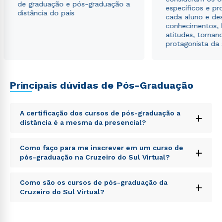
de graduação e pós-graduação a
específicos e pro
distância do país
cada aluno e de
conhecimentos, 
atitudes, tornan
protagonista da
Principais dúvidas de Pós-Graduação
A certificação dos cursos de pós-graduação a
+
distância é a mesma da presencial?
Sed ut perspiciatis unde omnis iste natus error sit
Como faço para me inscrever em um curso de
+
voluptatem accusantium doloremque laudantium,
pós-graduação na Cruzeiro do Sul Virtual?
totam rem aperiam, eaque ipsa quae ab illo inventore
veritatis et quasi architecto beatae vitae dicta sunt
Sed ut perspiciatis unde omnis iste natus error sit
explicabo. Nemo enim ipsam voluptatem quia
Como são os cursos de pós-graduação da
+
voluptatem accusantium doloremque laudantium,
voluptas sit aspernatur aut odit aut fugit, sed quia
Cruzeiro do Sul Virtual?
totam rem aperiam, eaque ipsa quae ab illo inventore
consequuntur magni dolores eos qui ratione
veritatis et quasi architecto beatae vitae dicta sunt
voluptatem sequi nesciunt.
Sed ut perspiciatis unde omnis iste natus error sit
explicabo. Nemo enim ipsam voluptatem quia