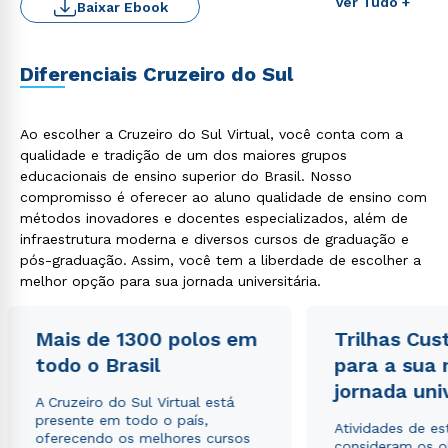
Ver Tudo +
Baixar Ebook
Diferenciais Cruzeiro do Sul
Ao escolher a Cruzeiro do Sul Virtual, você conta com a
qualidade e tradição de um dos maiores grupos
educacionais de ensino superior do Brasil. Nosso
Rápido e fácil
WhatsApp
compromisso é oferecer ao aluno qualidade de ensino com
métodos inovadores e docentes especializados, além de
ou
infraestrutura moderna e diversos cursos de graduação e
pós-graduação. Assim, você tem a liberdade de escolher a
melhor opção para sua jornada universitária.
Mais de 1300 polos em
Trilhas Cus
todo o Brasil
para a sua
Estou de acordo com a
Política de Privacidade.
e
jornada uni
autorizo que meus dados sejam utilizados para o
A Cruzeiro do Sul Virtual está
envio de conteúdos da Cruzeiro do Sul.
presente em todo o país,
Atividades de e
oferecendo os melhores cursos
consideram os o