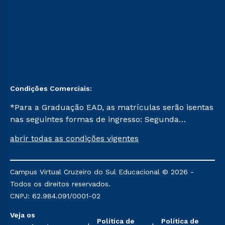
Condições Comerciais:
*Para a Graduação EAD, as matrículas serão isentas
nas seguintes formas de ingresso: Segunda
Graduação, Segunda Graduação 2.0 e Transferência.
abrir todas as condições vigentes
Já para as demais, a taxa de matrícula será de R$
49. *Para a Pós-graduação EAD, as ofertas
mencionadas são referentes aos cursos: Ensino
Campus Virtual Cruzeiro do Sul Educacional © 2026 -
Religioso, Geografia para a Docência e Metodologia
Todos os direitos reservados.
do Ensino de História: Questões Atuais.
CNPJ: 62.984.091/0001-02
Veja os
Política de
Política de