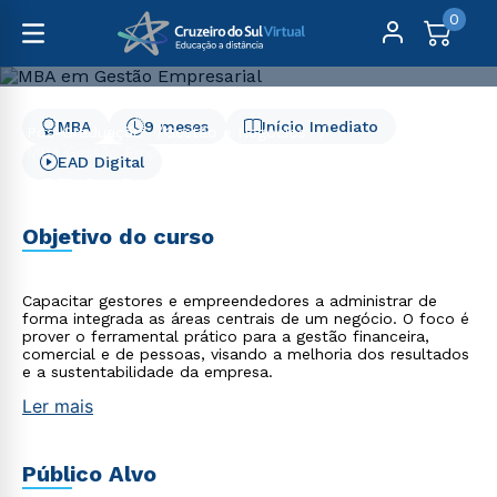
0
MBA
9 meses
Início Imediato
Pós-Graduação
Gestão e Negócios
MBA Gestão Empresarial
EAD Digital
MBA Gestão Empresarial
Objetivo do curso
Capacitar gestores e empreendedores a administrar de
forma integrada as áreas centrais de um negócio. O foco é
prover o ferramental prático para a gestão financeira,
comercial e de pessoas, visando a melhoria dos resultados
e a sustentabilidade da empresa.
Ler mais
Público Alvo