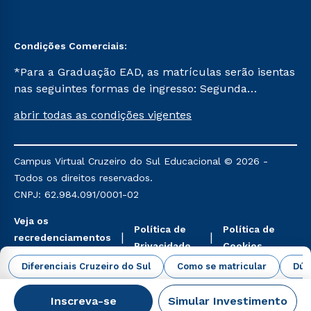
Condições Comerciais:
*Para a Graduação EAD, as matrículas serão isentas
nas seguintes formas de ingresso: Segunda
Graduação, Segunda Graduação 2.0 e Transferência.
abrir todas as condições vigentes
Já para as demais, a taxa de matrícula será de R$
49. *Para a Pós-graduação EAD, as ofertas
mencionadas são referentes aos cursos: Ensino
Campus Virtual Cruzeiro do Sul Educacional © 2026 -
Religioso, Geografia para a Docência e Metodologia
Todos os direitos reservados.
do Ensino de História: Questões Atuais.
CNPJ: 62.984.091/0001-02
Veja os
Política de
Política de
recredenciamentos
Privacidade
Cookies
aqui
Diferenciais Cruzeiro do Sul
Como se matricular
Dúv
Inscreva-se
Simular Investimento