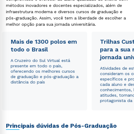
métodos inovadores e docentes especializados, além de
infraestrutura moderna e diversos cursos de graduação e
pós-graduação. Assim, você tem a liberdade de escolher a
melhor opção para sua jornada universitária.
Rápido e fácil
Mais de 1300 polos em
Trilhas Cus
WhatsApp
todo o Brasil
para a sua
ou
jornada uni
A Cruzeiro do Sul Virtual está
presente em todo o país,
Atividades de e
oferecendo os melhores cursos
consideram os o
de graduação e pós-graduação a
específicos e pro
distância do país
cada aluno e de
conhecimentos, 
atitudes, tornan
Estou de acordo com a
Política de Privacidade.
e
protagonista da
autorizo que meus dados sejam utilizados para o
envio de conteúdos da Cruzeiro do Sul.
Principais dúvidas de Pós-Graduação