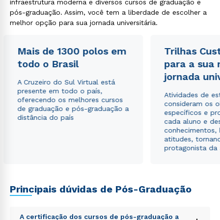
infraestrutura moderna e diversos cursos de graduação e
pós-graduação. Assim, você tem a liberdade de escolher a
Estou de acordo com a
Política de Privacidade.
e
melhor opção para sua jornada universitária.
autorizo que meus dados sejam utilizados para o
envio de conteúdos da Cruzeiro do Sul.
Mais de 1300 polos em
Trilhas Cus
todo o Brasil
para a sua
jornada uni
A Cruzeiro do Sul Virtual está
presente em todo o país,
Atividades de e
oferecendo os melhores cursos
consideram os o
de graduação e pós-graduação a
específicos e pro
distância do país
cada aluno e de
conhecimentos, 
atitudes, tornan
protagonista da
Principais dúvidas de Pós-Graduação
A certificação dos cursos de pós-graduação a