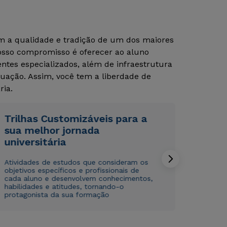
om a qualidade e tradição de um dos maiores
Rápido e fácil
Rápido e fácil
Nosso compromisso é oferecer ao aluno
WhatsApp
WhatsApp
tes especializados, além de infraestrutura
ou
ou
uação. Assim, você tem a liberdade de
ria.
Trilhas Customizáveis para a
sua melhor jornada
universitária
Estou de acordo com a
Estou de acordo com a
Política de Privacidade.
Política de Privacidade.
e
e
autorizo que meus dados sejam utilizados para o
autorizo que meus dados sejam utilizados para o
Atividades de estudos que consideram os
envio de conteúdos da Cruzeiro do Sul.
envio de conteúdos da Cruzeiro do Sul.
objetivos específicos e profissionais de
cada aluno e desenvolvem conhecimentos,
habilidades e atitudes, tornando-o
protagonista da sua formação