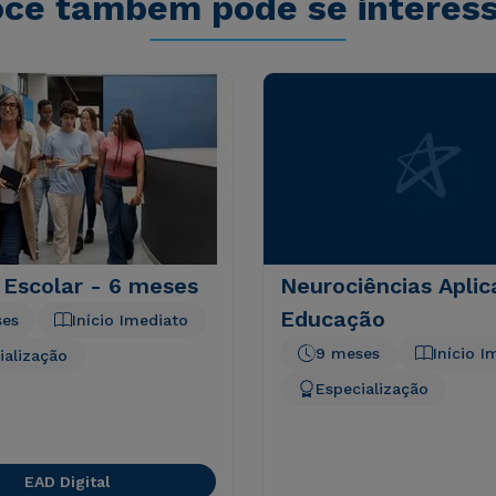
cê também pode se interes
 Escolar - 6 meses
Neurociências Aplic
Educação
ses
Início Imediato
9 meses
Início I
ialização
Especialização
EAD Digital