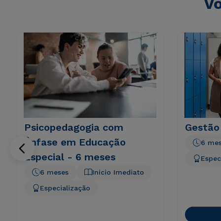
Vo
Psicopedagogia com
Gestão
Ênfase em Educação
6 me
Especial - 6 meses
Espec
6 meses
Início Imediato
Especialização