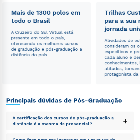
Mais de 1300 polos em
Trilhas Cus
todo o Brasil
para a sua
Estou de acordo com a
Política de Privacidade.
e
autorizo que meus dados sejam utilizados para o
jornada uni
A Cruzeiro do Sul Virtual está
envio de conteúdos da Cruzeiro do Sul.
presente em todo o país,
Atividades de e
oferecendo os melhores cursos
consideram os o
de graduação e pós-graduação a
específicos e pro
distância do país
cada aluno e de
conhecimentos, 
atitudes, tornan
protagonista da
Principais dúvidas de Pós-Graduação
A certificação dos cursos de pós-graduação a
+
distância é a mesma da presencial?
Sed ut perspiciatis unde omnis iste natus error sit
Como faço para me inscrever em um curso de