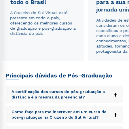
todo o Brasil
para a sua
jornada uni
A Cruzeiro do Sul Virtual está
presente em todo o país,
Atividades de e
oferecendo os melhores cursos
consideram os o
de graduação e pós-graduação a
específicos e pro
distância do país
cada aluno e de
conhecimentos, 
atitudes, tornan
protagonista da
Rápido e fácil
WhatsApp
ou
Principais dúvidas de Pós-Graduação
A certificação dos cursos de pós-graduação a
+
distância é a mesma da presencial?
Sed ut perspiciatis unde omnis iste natus error sit
Como faço para me inscrever em um curso de
+
voluptatem accusantium doloremque laudantium,
Estou de acordo com a
Política de Privacidade.
e
pós-graduação na Cruzeiro do Sul Virtual?
totam rem aperiam, eaque ipsa quae ab illo inventore
autorizo que meus dados sejam utilizados para o
envio de conteúdos da Cruzeiro do Sul.
veritatis et quasi architecto beatae vitae dicta sunt