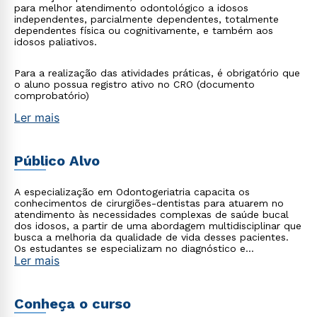
para melhor atendimento odontológico a idosos
independentes, parcialmente dependentes, totalmente
dependentes física ou cognitivamente, e também aos
idosos paliativos.
Para a realização das atividades práticas, é obrigatório que
o aluno possua registro ativo no CRO (documento
comprobatório)
Ler mais
Público Alvo
A especialização em Odontogeriatria capacita os
conhecimentos de cirurgiões-dentistas para atuarem no
atendimento às necessidades complexas de saúde bucal
dos idosos, a partir de uma abordagem multidisciplinar que
busca a melhoria da qualidade de vida desses pacientes.
Os estudantes se especializam no diagnóstico e
Ler mais
tratamento da saúde bucal dos pacientes idosos, que
pode estar em risco ou comprometida devido às sequelas
de doenças agudas e crônicas, ou em decorrência do
próprio processo de envelhecimento. O curso cria a
Conheça o curso
capacidade de apurar o olhar para tais fatores, visto que
existe uma relação mútua e complexa entre saúde bucal e