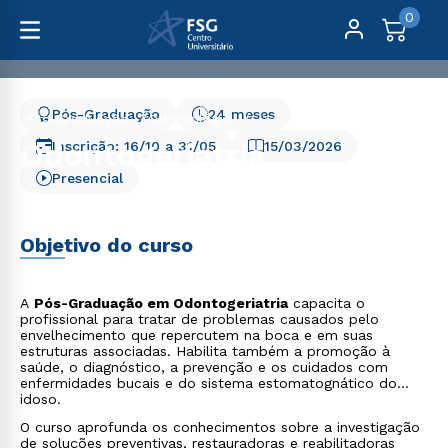
0
Pós-Graduação
24 meses
Pós-Graduação
Odontologia
Odontogeriatria
Odontogeriatria
Inscrição:
16/10
a
31/05
15/03/2026
Presencial
Objetivo do curso
A
Pós-Graduação em Odontogeriatria
capacita o
profissional para tratar de problemas causados pelo
envelhecimento que repercutem na boca e em suas
estruturas associadas. Habilita também a promoção à
saúde, o diagnóstico, a prevenção e os cuidados com
enfermidades bucais e do sistema estomatognático do
idoso.
O curso aprofunda os conhecimentos sobre a investigação
de soluções preventivas, restauradoras e reabilitadoras