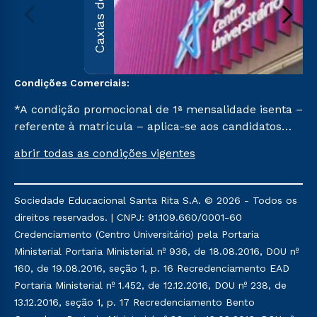
Caxias do Sul
Condições Comerciais:
*A condição promocional de 1ª mensalidade isenta –
referente à matrícula – aplica-se aos candidatos
aprovados em todas as formas de ingresso, exceto
abrir todas as condições vigentes
na prova on-line ou agendada, que ofertam bolsas
de até 50% de desconto, ambos ingressantes no 1º
semestre de 2023, que ainda não tenham efetivado
Sociedade Educacional Santa Rita S.A. © 2026 - Todos os
e/ou não tenham cancelado ou trancado sua
direitos reservados. | CNPJ: 91.109.660/0001-60
matrícula em uma das Instituições da Cruzeiro do
Credenciamento (Centro Universitário) pela Portaria
Sul Educacional, no período de 1 ano. Tais condições
Ministerial Portaria Ministerial nº 936, de 18.08.2016, DOU nº
não se aplicam aos cursos de Medicina, e também
160, de 19.08.2016, seção 1, p. 16 Recredenciamento EAD
para matriculados via FIES, Prouni e outros
Portaria Ministerial nº 1.452, de 12.12.2016, DOU nº 238, de
programas governamentais, e não se acumula com
13.12.2016, seção 1, p. 17 Recredenciamento Bento
nenhuma outra campanha ofertada pela Instituição.