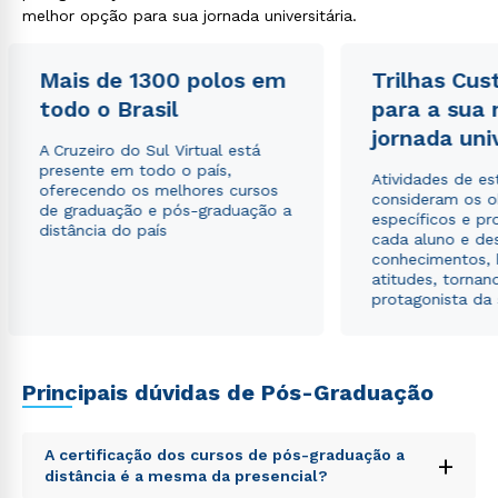
melhor opção para sua jornada universitária.
Estou de acordo com a
Política de Privacidade.
e
Mais de 1300 polos em
Trilhas Cus
autorizo que meus dados sejam utilizados para o
envio de conteúdos da Cruzeiro do Sul.
todo o Brasil
para a sua
jornada uni
A Cruzeiro do Sul Virtual está
presente em todo o país,
Atividades de e
oferecendo os melhores cursos
consideram os o
de graduação e pós-graduação a
específicos e pro
distância do país
cada aluno e de
conhecimentos, 
atitudes, tornan
protagonista da
Principais dúvidas de Pós-Graduação
A certificação dos cursos de pós-graduação a
+
distância é a mesma da presencial?