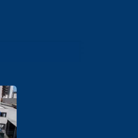
Bento Gonçalves
Rua 13 de Maio, 1130 Cidade
Alta - Bento Gonçalves/RS CEP
95702-002
Saiba mais