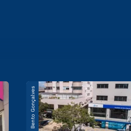
Bento Gonçalves
Caxias do Sul
Rua Marechal Floriano, 1229 -
Pio X
Saiba mais