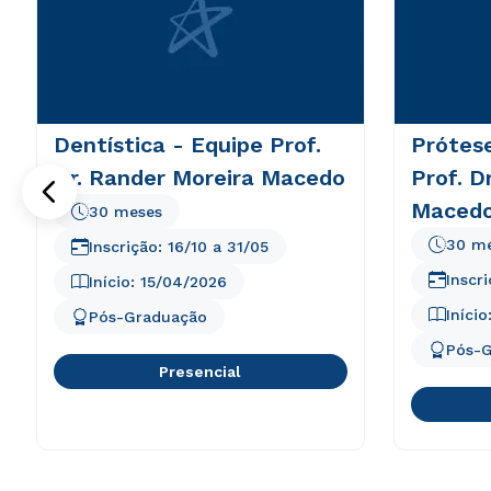
Dentística - Equipe Prof.
Prótese
Dr. Rander Moreira Macedo
Prof. D
Maced
30 meses
30 m
Inscrição:
16/10
a
31/05
Inscr
Início:
15/04/2026
Início
Pós-Graduação
Pós-
Presencial