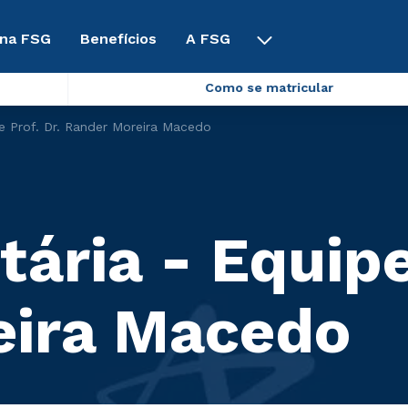
 na FSG
Benefícios
A FSG
Como se matricular
e Prof. Dr. Rander Moreira Macedo
ária - Equipe
eira Macedo