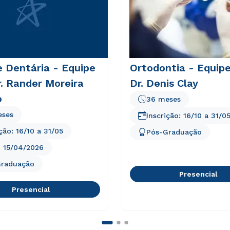
 Dentária - Equipe
Ortodontia - Equipe
r. Rander Moreira
Dr. Denis Clay
o
36 meses
eses
Inscrição:
16/10
a
31/0
ição:
16/10
a
31/05
Pós-Graduação
:
15/04/2026
Graduação
Presencial
Presencial