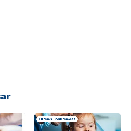
sar
Turmas Confirmadas