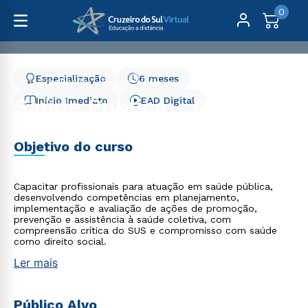
0
Especialização
6 meses
Pós-Graduação
Saúde
Saúde Pública - 6 meses
Saúde Pública - 6 meses
Início Imediato
EAD Digital
Objetivo do curso
Capacitar profissionais para atuação em saúde pública,
desenvolvendo competências em planejamento,
implementação e avaliação de ações de promoção,
prevenção e assistência à saúde coletiva, com
compreensão crítica do SUS e compromisso com saúde
como direito social.
Ler mais
Público Alvo