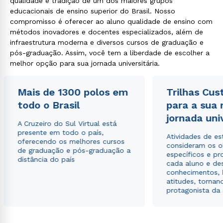
qualidade e tradição de um dos maiores grupos
educacionais de ensino superior do Brasil. Nosso
compromisso é oferecer ao aluno qualidade de ensino com
métodos inovadores e docentes especializados, além de
infraestrutura moderna e diversos cursos de graduação e
pós-graduação. Assim, você tem a liberdade de escolher a
melhor opção para sua jornada universitária.
Rápido e fácil
WhatsApp
ou
Mais de 1300 polos em
Trilhas Cus
todo o Brasil
para a sua
jornada uni
A Cruzeiro do Sul Virtual está
presente em todo o país,
Atividades de e
oferecendo os melhores cursos
consideram os o
de graduação e pós-graduação a
específicos e pro
distância do país
cada aluno e de
Estou de acordo com a
Política de Privacidade.
e
conhecimentos, 
autorizo que meus dados sejam utilizados para o
atitudes, tornan
envio de conteúdos da Cruzeiro do Sul.
protagonista da