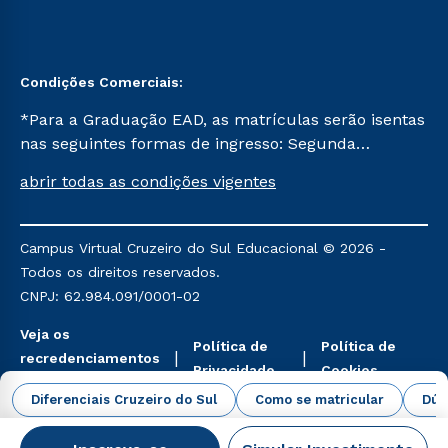
Condições Comerciais:
*Para a Graduação EAD, as matrículas serão isentas
nas seguintes formas de ingresso: Segunda
Graduação, Segunda Graduação 2.0 e Transferência.
abrir todas as condições vigentes
Já para as demais, a taxa de matrícula será de R$
49. *Para a Pós-graduação EAD, as ofertas
mencionadas são referentes aos cursos: Ensino
Campus Virtual Cruzeiro do Sul Educacional © 2026 -
Religioso, Geografia para a Docência e Metodologia
Todos os direitos reservados.
do Ensino de História: Questões Atuais.
CNPJ: 62.984.091/0001-02
Veja os
Política de
Política de
recredenciamentos
Privacidade
Cookies
aqui
Diferenciais Cruzeiro do Sul
Como se matricular
Dúv