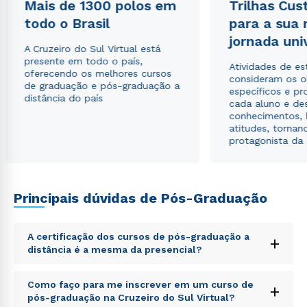
Mais de 1300 polos em
Trilhas Cus
todo o Brasil
para a sua
jornada uni
A Cruzeiro do Sul Virtual está
presente em todo o país,
Atividades de e
oferecendo os melhores cursos
consideram os o
de graduação e pós-graduação a
específicos e pro
distância do país
cada aluno e de
conhecimentos, 
atitudes, tornan
protagonista da
Principais dúvidas de Pós-Graduação
A certificação dos cursos de pós-graduação a
+
distância é a mesma da presencial?
Sed ut perspiciatis unde omnis iste natus error sit
Como faço para me inscrever em um curso de
+
voluptatem accusantium doloremque laudantium,
pós-graduação na Cruzeiro do Sul Virtual?
totam rem aperiam, eaque ipsa quae ab illo inventore