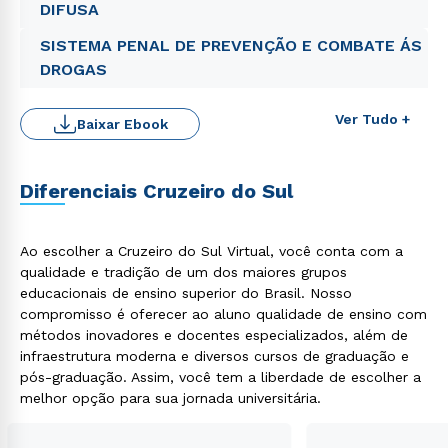
DIFUSA
SISTEMA PENAL DE PREVENÇÃO E COMBATE ÁS
DROGAS
Ver Tudo +
Baixar Ebook
Diferenciais Cruzeiro do Sul
Rápido e fácil
WhatsApp
ou
Ao escolher a Cruzeiro do Sul Virtual, você conta com a
qualidade e tradição de um dos maiores grupos
educacionais de ensino superior do Brasil. Nosso
compromisso é oferecer ao aluno qualidade de ensino com
métodos inovadores e docentes especializados, além de
infraestrutura moderna e diversos cursos de graduação e
pós-graduação. Assim, você tem a liberdade de escolher a
melhor opção para sua jornada universitária.
Estou de acordo com a
Política de Privacidade.
e
autorizo que meus dados sejam utilizados para o
envio de conteúdos da Cruzeiro do Sul.