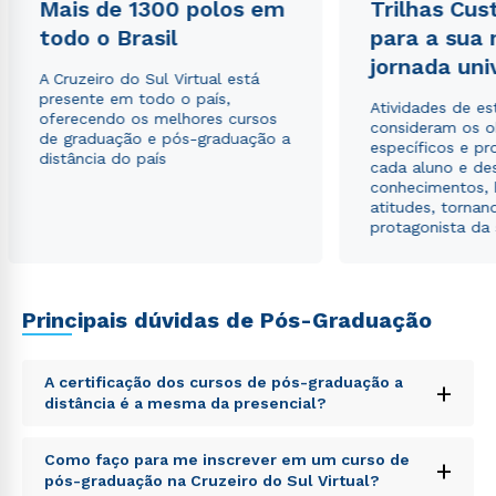
Mais de 1300 polos em
Trilhas Cus
todo o Brasil
para a sua
Estou de acordo com a
Política de Privacidade.
e
autorizo que meus dados sejam utilizados para o
jornada uni
A Cruzeiro do Sul Virtual está
envio de conteúdos da Cruzeiro do Sul.
presente em todo o país,
Atividades de e
oferecendo os melhores cursos
consideram os o
de graduação e pós-graduação a
específicos e pro
distância do país
cada aluno e de
conhecimentos, 
atitudes, tornan
protagonista da
Principais dúvidas de Pós-Graduação
A certificação dos cursos de pós-graduação a
+
distância é a mesma da presencial?
Sed ut perspiciatis unde omnis iste natus error sit
Como faço para me inscrever em um curso de
+
voluptatem accusantium doloremque laudantium,
pós-graduação na Cruzeiro do Sul Virtual?
totam rem aperiam, eaque ipsa quae ab illo inventore