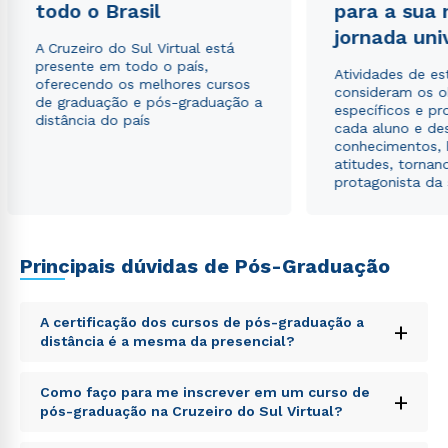
todo o Brasil
para a sua
jornada uni
A Cruzeiro do Sul Virtual está
presente em todo o país,
Atividades de e
oferecendo os melhores cursos
consideram os o
de graduação e pós-graduação a
específicos e pro
distância do país
cada aluno e de
conhecimentos, 
atitudes, tornan
protagonista da
Principais dúvidas de Pós-Graduação
A certificação dos cursos de pós-graduação a
+
distância é a mesma da presencial?
Sed ut perspiciatis unde omnis iste natus error sit
Como faço para me inscrever em um curso de
+
voluptatem accusantium doloremque laudantium,
pós-graduação na Cruzeiro do Sul Virtual?
totam rem aperiam, eaque ipsa quae ab illo inventore
veritatis et quasi architecto beatae vitae dicta sunt