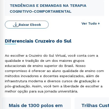
TENDÊNCIAS E DEMANDAS NA TERAPIA
COGNITIVO-COMPORTAMENTAL
Ver Tudo +
Baixar Ebook
Diferenciais Cruzeiro do Sul
Rápido e fácil
WhatsApp
Ao escolher a Cruzeiro do Sul Virtual, você conta com a
ou
qualidade e tradição de um dos maiores grupos
educacionais de ensino superior do Brasil. Nosso
compromisso é oferecer ao aluno qualidade de ensino com
métodos inovadores e docentes especializados, além de
infraestrutura moderna e diversos cursos de graduação e
pós-graduação. Assim, você tem a liberdade de escolher a
melhor opção para sua jornada universitária.
Estou de acordo com a
Política de Privacidade.
e
autorizo que meus dados sejam utilizados para o
Mais de 1300 polos em
Trilhas Cus
envio de conteúdos da Cruzeiro do Sul.