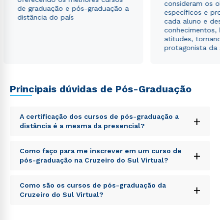
consideram os o
de graduação e pós-graduação a
específicos e pro
distância do país
cada aluno e de
conhecimentos, 
atitudes, tornan
protagonista da
Principais dúvidas de Pós-Graduação
A certificação dos cursos de pós-graduação a
+
distância é a mesma da presencial?
Sed ut perspiciatis unde omnis iste natus error sit
Como faço para me inscrever em um curso de
+
voluptatem accusantium doloremque laudantium,
pós-graduação na Cruzeiro do Sul Virtual?
totam rem aperiam, eaque ipsa quae ab illo inventore
veritatis et quasi architecto beatae vitae dicta sunt
Sed ut perspiciatis unde omnis iste natus error sit
explicabo. Nemo enim ipsam voluptatem quia
Como são os cursos de pós-graduação da
+
voluptatem accusantium doloremque laudantium,
voluptas sit aspernatur aut odit aut fugit, sed quia
Cruzeiro do Sul Virtual?
totam rem aperiam, eaque ipsa quae ab illo inventore
consequuntur magni dolores eos qui ratione
veritatis et quasi architecto beatae vitae dicta sunt
voluptatem sequi nesciunt.
Sed ut perspiciatis unde omnis iste natus error sit
explicabo. Nemo enim ipsam voluptatem quia