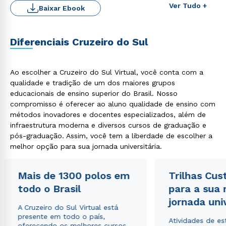
Ver Tudo +
Baixar Ebook
Diferenciais Cruzeiro do Sul
Rápido e fácil
Ao escolher a Cruzeiro do Sul Virtual, você conta com a
WhatsApp
qualidade e tradição de um dos maiores grupos
ou
educacionais de ensino superior do Brasil. Nosso
compromisso é oferecer ao aluno qualidade de ensino com
métodos inovadores e docentes especializados, além de
infraestrutura moderna e diversos cursos de graduação e
pós-graduação. Assim, você tem a liberdade de escolher a
melhor opção para sua jornada universitária.
Estou de acordo com a
Política de Privacidade.
e
Mais de 1300 polos em
Trilhas Cus
autorizo que meus dados sejam utilizados para o
todo o Brasil
para a sua
envio de conteúdos da Cruzeiro do Sul.
jornada uni
A Cruzeiro do Sul Virtual está
presente em todo o país,
Atividades de e
oferecendo os melhores cursos