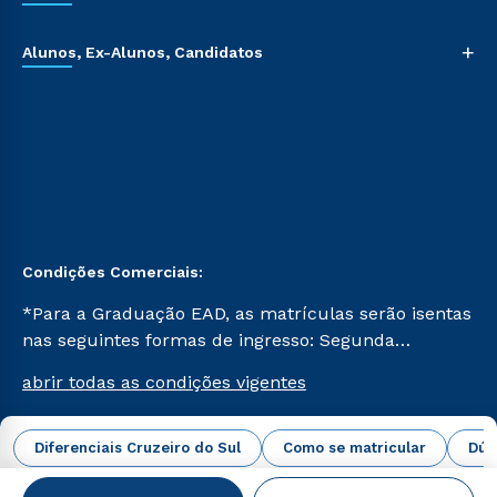
+
Alunos, Ex-Alunos, Candidatos
Condições Comerciais:
*Para a Graduação EAD, as matrículas serão isentas
nas seguintes formas de ingresso: Segunda
Graduação, Segunda Graduação 2.0 e Transferência.
abrir todas as condições vigentes
Já para as demais, a taxa de matrícula será de R$
49. *Para a Pós-graduação EAD, as ofertas
mencionadas são referentes aos cursos: Ensino
Diferenciais Cruzeiro do Sul
Como se matricular
Dúv
Campus Virtual Cruzeiro do Sul Educacional © 2026 -
Religioso, Geografia para a Docência e Metodologia
Todos os direitos reservados.