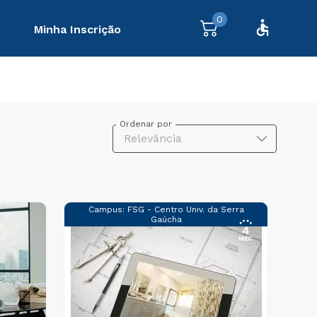
0
Minha Inscrição
Ordenar por
Relevância
Campus:
FSG - Centro Univ. da Serra
Gaúcha