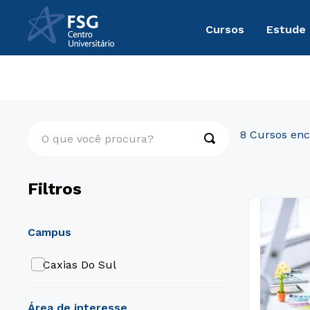
Cursos
Estude
Graduação
Arquitetura, Design, Artes e Moda
O que você procura?
8
Filtros
campus
Caxias Do Sul
área de interesse