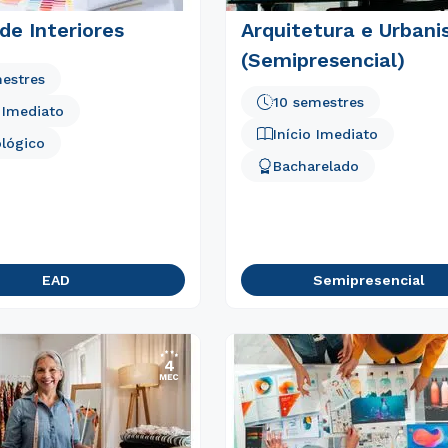
de Interiores
Arquitetura e Urban
(Semipresencial)
estres
10 semestres
o Imediato
Início Imediato
lógico
Bacharelado
EAD
Semipresencial