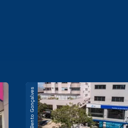
Bento Gonçalves
Caxias do Sul
Rua Marechal Floriano, 1229 -
Pio X
Saiba mais