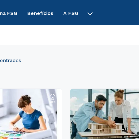
 na FSG
Benefícios
A FSG