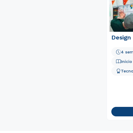
Design
4 sem
Iníci
Tecno