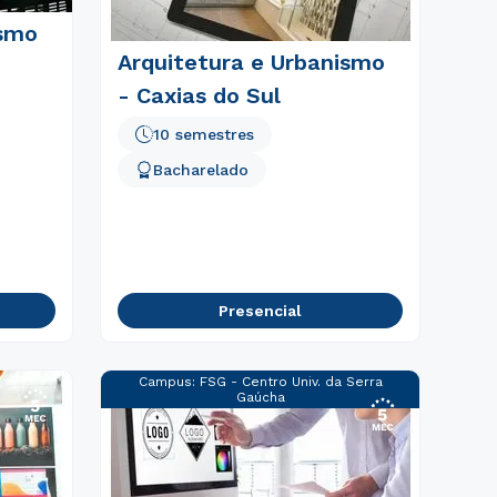
ismo
Arquitetura e Urbanismo
- Caxias do Sul
10 semestres
Bacharelado
Presencial
Campus:
FSG - Centro Univ. da Serra
Gaúcha