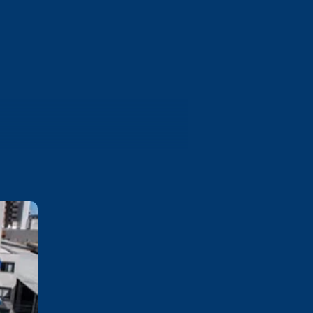
Bento Gonçalves
Rua 13 de Maio, 1130 Cidade
Alta - Bento Gonçalves/RS CEP
95702-002
Saiba mais