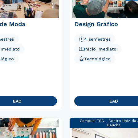
 de Moda
Design Gráfico
estres
4 semestres
o Imediato
Início Imediato
lógico
Tecnológico
EAD
EAD
Campus:
FSG - Centro Univ. da
Gaúcha