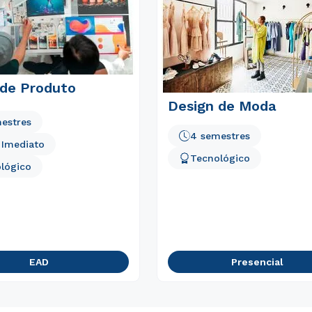
Rápido e fácil
WhatsApp
ou
 de Produto
Design de Moda
estres
4 semestres
o Imediato
Tecnológico
lógico
Estou de acordo com a
Política de Privacidade.
e
autorizo que meus dados sejam utilizados para o
envio de conteúdos da FSG.
EAD
Presencial