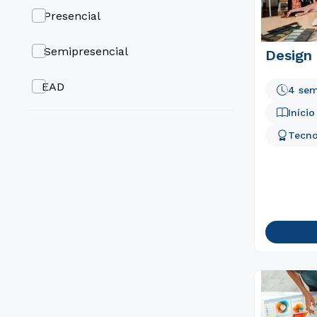
Presencial
Semipresencial
Design
EAD
4 sem
Iníci
Tecno