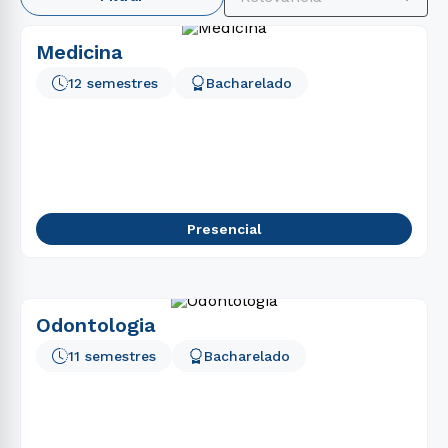
1
º
enfermagem
2
º
fisioterapia
Medicina
3
º
engenharia
12 semestres
Bacharelado
4
º
psicologia
5
º
farmácia
6
º
educação física
7
º
medicina
Presencial
8
º
direito
9
º
ciências contábeis
10
º
marketing
Odontologia
11 semestres
Bacharelado