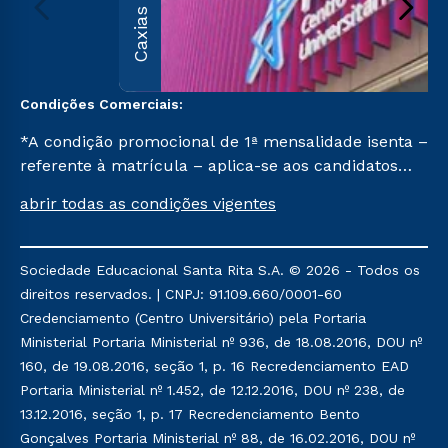
Caxias do Sul
Condições Comerciais:
*A condição promocional de 1ª mensalidade isenta –
referente à matrícula – aplica-se aos candidatos
aprovados em todas as formas de ingresso, exceto
abrir todas as condições vigentes
na prova on-line ou agendada, que ofertam bolsas
de até 50% de desconto, ambos ingressantes no 1º
semestre de 2023, que ainda não tenham efetivado
Sociedade Educacional Santa Rita S.A. © 2026 - Todos os
e/ou não tenham cancelado ou trancado sua
direitos reservados. | CNPJ: 91.109.660/0001-60
matrícula em uma das Instituições da Cruzeiro do
Credenciamento (Centro Universitário) pela Portaria
Sul Educacional, no período de 1 ano. Tais condições
Ministerial Portaria Ministerial nº 936, de 18.08.2016, DOU nº
não se aplicam aos cursos de Medicina, e também
160, de 19.08.2016, seção 1, p. 16 Recredenciamento EAD
para matriculados via FIES, Prouni e outros
Portaria Ministerial nº 1.452, de 12.12.2016, DOU nº 238, de
programas governamentais, e não se acumula com
13.12.2016, seção 1, p. 17 Recredenciamento Bento
nenhuma outra campanha ofertada pela Instituição.
Gonçalves Portaria Ministerial nº 88, de 16.02.2016, DOU nº