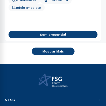
8 semestres
Licenciatura
Início Imediato
Semipresencial
Mostrar Mais
+
A FSG