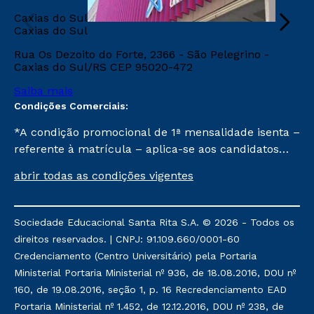
Caxias do Sul
Caxias do Sul
Rua Os Dezoito do Forte, 2366 - São Pelegrino -
Caxias do Sul/RS CEP 95020-472
Saiba mais
Condições Comerciais:
*A condição promocional de 1ª mensalidade isenta –
referente à matrícula – aplica-se aos candidatos
aprovados em todas as formas de ingresso, exceto
abrir todas as condições vigentes
na prova on-line ou agendada, que ofertam bolsas
de até 50% de desconto, ambos ingressantes no 1º
semestre de 2023, que ainda não tenham efetivado
Sociedade Educacional Santa Rita S.A. © 2026 - Todos os
e/ou não tenham cancelado ou trancado sua
direitos reservados. | CNPJ: 91.109.660/0001-60
matrícula em uma das Instituições da Cruzeiro do
Credenciamento (Centro Universitário) pela Portaria
Sul Educacional, no período de 1 ano. Tais condições
Ministerial Portaria Ministerial nº 936, de 18.08.2016, DOU nº
não se aplicam aos cursos de Medicina, e também
160, de 19.08.2016, seção 1, p. 16 Recredenciamento EAD
para matriculados via FIES, Prouni e outros
Portaria Ministerial nº 1.452, de 12.12.2016, DOU nº 238, de